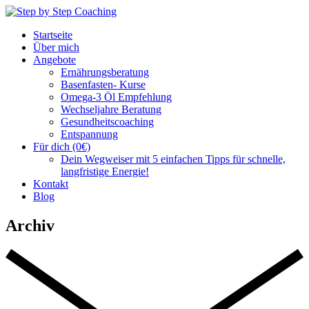
Zum
Inhalt
Startseite
springen
Über mich
Angebote
Ernährungsberatung
Basenfasten- Kurse
Omega-3 Öl Empfehlung
Wechseljahre Beratung
Gesundheitscoaching
Entspannung
Für dich (0€)
Dein Wegweiser mit 5 einfachen Tipps für schnelle,
langfristige Energie!
Kontakt
Blog
Archiv